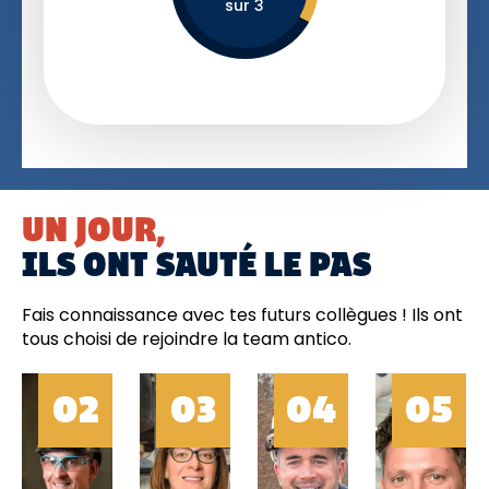
sur 3
UN JOUR,
ILS ONT SAUTÉ LE PAS
Fais connaissance avec tes futurs collègues ! Ils ont
tous choisi de rejoindre la team antico.
02
03
04
05
0