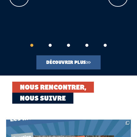
Porte-
Ouvrage
Plateforme
Samaritaine
Sous
avion
d'art
Offshore
mari
DÉCOUVRIR PLUS
NOUS RENCONTRER,
NOUS SUIVRE