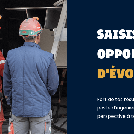
SAISI
OPPO
D'ÉV
Fort de tes rés
poste d’ingéni
perspective à 